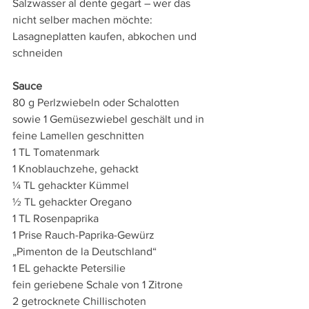
Salzwasser al dente gegart – wer das 
nicht selber machen möchte: 
Lasagneplatten kaufen, abkochen und 
schneiden
Sauce
80 g Perlzwiebeln oder Schalotten 
sowie 1 Gemüsezwiebel geschält und in 
feine Lamellen geschnitten
1 TL Tomatenmark
1 Knoblauchzehe, gehackt
¼ TL gehackter Kümmel
½ TL gehackter Oregano
1 TL Rosenpaprika
1 Prise Rauch-Paprika-Gewürz 
„Pimenton de la Deutschland“
1 EL gehackte Petersilie
fein geriebene Schale von 1 Zitrone
2 getrocknete Chillischoten