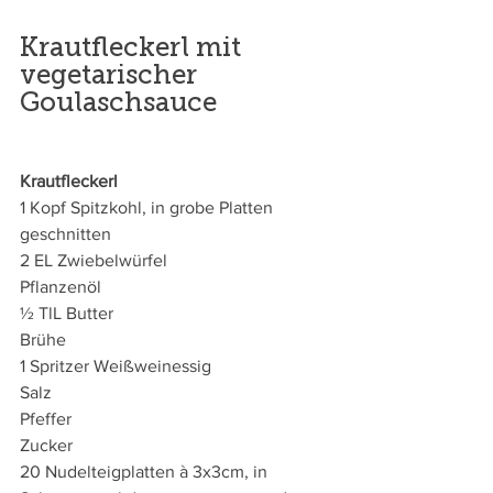
Krautfleckerl mit 
vegetarischer 
Goulaschsauce
Krautfleckerl
1 Kopf Spitzkohl, in grobe Platten 
geschnitten 
2 EL Zwiebelwürfel 
Pflanzenöl 
½ TlL Butter 
Brühe 
1 Spritzer Weißweinessig 
Salz 
Pfeffer 
Zucker
20 Nudelteigplatten à 3x3cm, in 