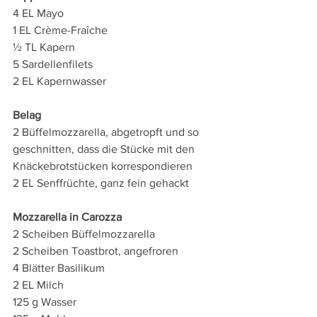
4 EL Mayo 
1 EL Crème-Fraîche 
½ TL Kapern 
5 Sardellenfilets 
2 EL Kapernwasser 
Belag
2 Büffelmozzarella, abgetropft und so 
geschnitten, dass die Stücke mit den 
Knäckebrotstücken korrespondieren 
2 EL Senffrüchte, ganz fein gehackt
Mozzarella in Carozza
2 Scheiben Büffelmozzarella 
2 Scheiben Toastbrot, angefroren 
4 Blätter Basilikum 
2 EL Milch 
125 g Wasser 