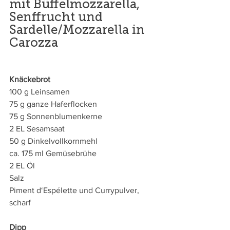
mit Büffelmozzarella, 
Senffrucht und 
Sardelle/Mozzarella in 
Carozza
Knäckebrot
100 g Leinsamen 
75 g ganze Haferflocken 
75 g Sonnenblumenkerne 
2 EL Sesamsaat 
50 g Dinkelvollkornmehl 
ca. 175 ml Gemüsebrühe 
2 EL Öl 
Salz 
Piment d‘Espélette und Currypulver, 
scharf
Dipp