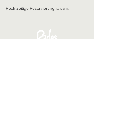
Rechtzeitige Reservierung ratsam.
Pades Restaurant GmbH
& Co. KG Grüne Str. 15
27283 Verden (Aller)
​Tel.:
+49 4231 3060
Fax: +49 4231 81043
E-Mail:
info@pades.de
AGB
|
Widerrufsbelehrung
Impressum
|
Datenschutz
© 2019 | Pades Restaurant GmbH & Co. KG