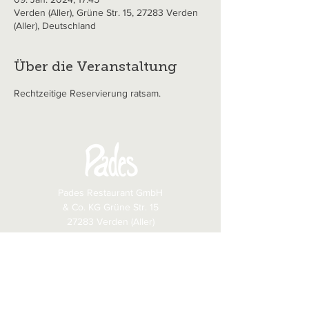
Verden (Aller), Grüne Str. 15, 27283 Verden
(Aller), Deutschland
Über die Veranstaltung
Rechtzeitige Reservierung ratsam.
Pades Restaurant GmbH
& Co. KG Grüne Str. 15
27283 Verden (Aller)
​Tel.:
+49 4231 3060
Fax: +49 4231 81043
E-Mail:
info@pades.de