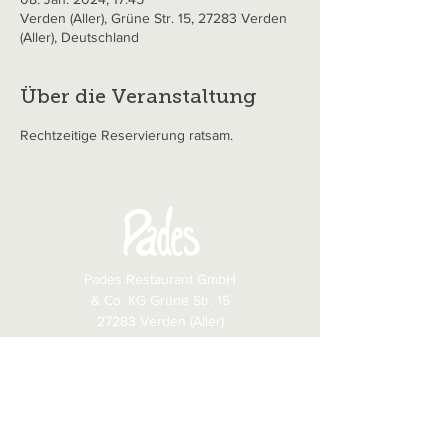
Verden (Aller), Grüne Str. 15, 27283 Verden
(Aller), Deutschland
Über die Veranstaltung
Rechtzeitige Reservierung ratsam.
Pades Restaurant GmbH
& Co. KG Grüne Str. 15
27283 Verden (Aller)
​Tel.:
+49 4231 3060
Fax: +49 4231 81043
E-Mail:
info@pades.de