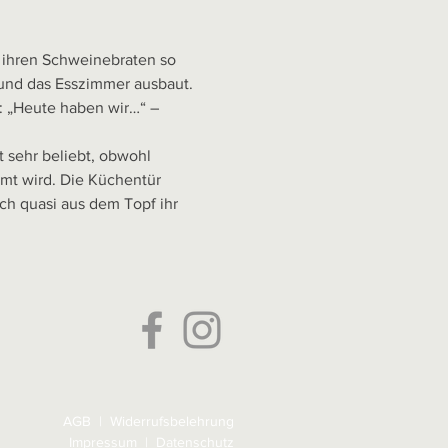
n ihren Schweinebraten so 
 und das Esszimmer ausbaut. 
: „Heute haben wir…“ – 
 sehr beliebt, obwohl 
mmt wird. Die Küchentür 
ch quasi aus dem Topf ihr 
AGB
|
Widerrufsbelehrung
Impressum
|
Datenschutz