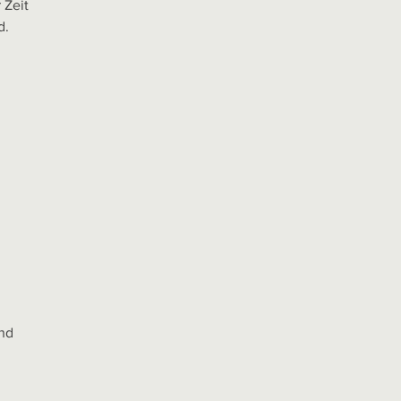
 Zeit
d.
and