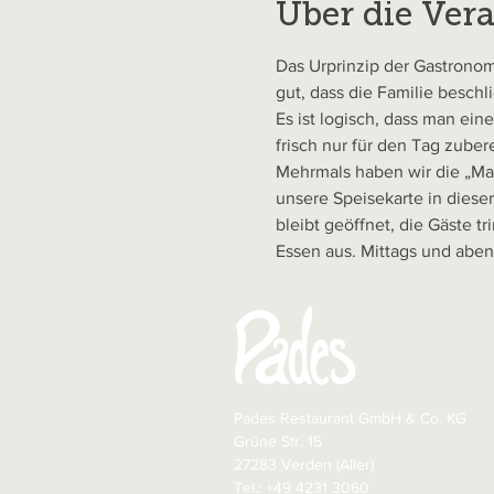
Über die Ver
Das Urprinzip der Gastronomi
gut, dass die Familie besch
Es ist logisch, dass man ei
frisch nur für den Tag zuberei
Mehrmals haben wir die „Ma
unsere Speisekarte in dieser
bleibt geöffnet, die Gäste 
Essen aus. Mittags und aben
Pades Restaurant GmbH & Co. KG
Grüne Str. 15
27283 Verden (Aller)
​Tel.: +49 4231 3060