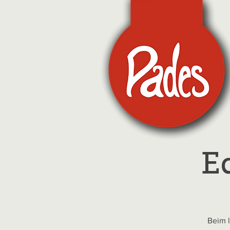
E
Beim l